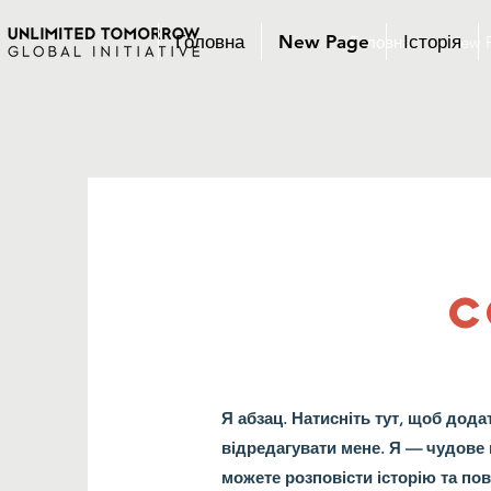
Головна
New Page
Історія
Головна
New 
C
Я абзац. Натисніть тут, щоб дода
відредагувати мене. Я — чудове 
можете розповісти історію та по