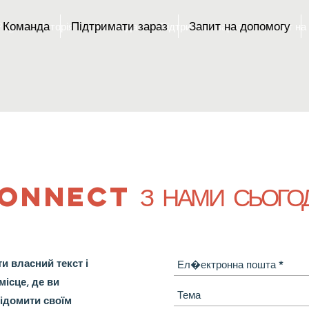
Команда
Підтримати зараз
Запит на допомогу
Page
Історія
Команда
Підтримати зараз
Запит на
ONNECT З НАМИ СЬОГОД
ти власний текст і
місце, де ви
відомити своїм