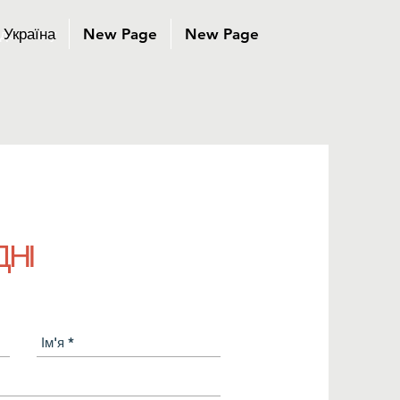
Україна
New Page
New Page
 допомогу
More
НІ