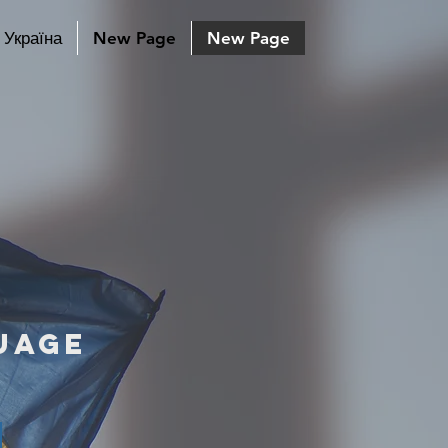
Україна
New Page
New Page
uage