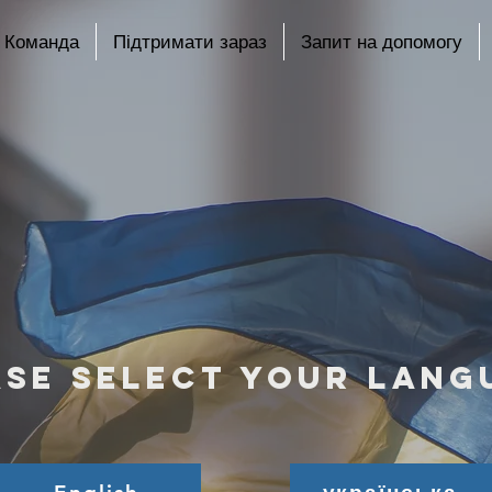
Команда
Підтримати зараз
Запит на допомогу
ase select your lang