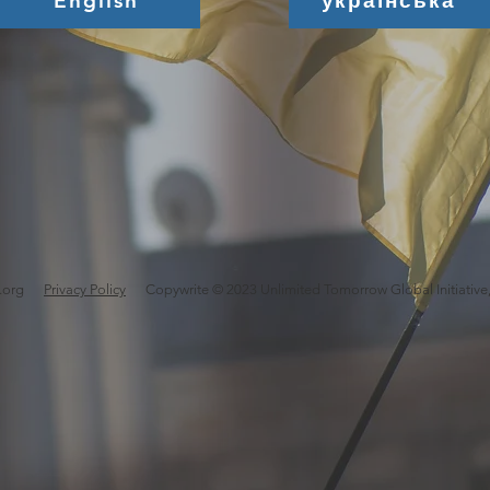
English
українська
.org
Privacy Policy
Copywrite © 2023 Unlimited Tomorrow Global Initiative,