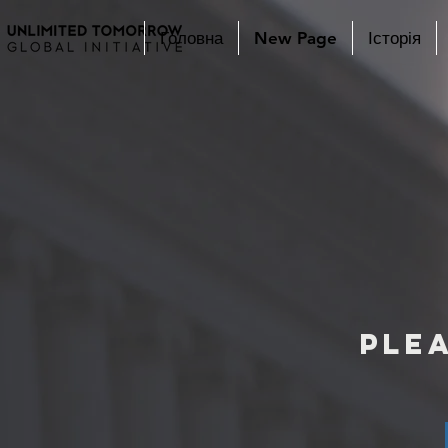
Головна
New Page
Історія
Ple